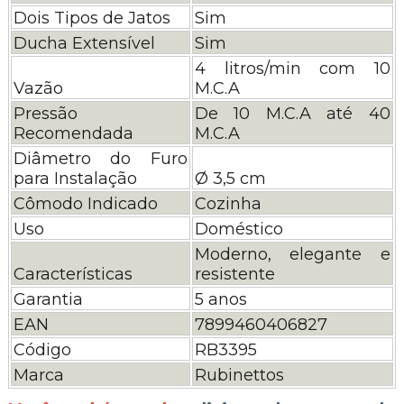
Dois Tipos de Jatos
Sim
Ducha Extensível
Sim
4 litros/min com 10
Vazão
M.C.A
Pressão
De 10 M.C.A até 40
Recomendada
M.C.A
Diâmetro do Furo
para Instalação
Ø 3,5 cm
Cômodo Indicado
Cozinha
Uso
Doméstico
Moderno, elegante e
Características
resistente
Garantia
5 anos
EAN
7899460406827
Código
RB3395
Marca
Rubinettos