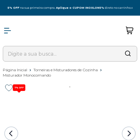
5% OFF
na sua primeira compra.
Aplique o CUPOM INOXLON5%
direto no carrinho.
x
Página Inicial
Torneiras e Misturadores de Cozinha
Misturador Monocomando
7%
OFF