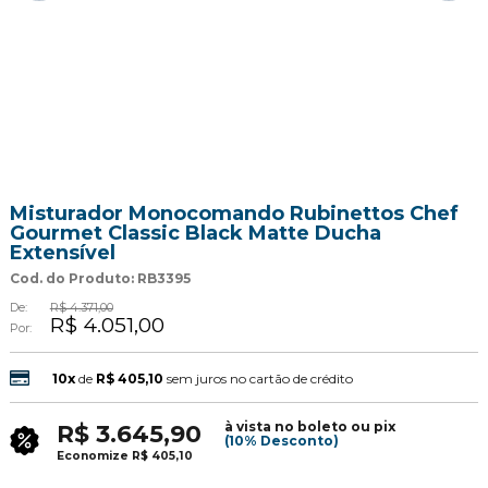
Misturador Monocomando Rubinettos Chef
Gourmet Classic Black Matte Ducha
Extensível
Cod. do Produto: RB3395
De:
R$ 4.371,00
R$ 4.051,00
Por:
10x
de
R$ 405,10
sem juros no cartão de crédito
à vista no boleto ou pix
R$ 3.645,90
(10% Desconto)
Economize
R$ 405,10