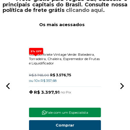
principais capitais do Brasil. Consulte nossa
política de frete grátis
clicando aqui
.
Os mais acessados
5% OFF
a Com
Combo Ariete Vintage Verde: Batedeira,
Dispen
Torradeira, Chaleira, Espremedor de Frutas
Built-
e Liquidificador
R$ 3.765,00
R$ 3.576,75
R$ 15
ou 10x R$ 357,68
ou 10x
R$ 3.397,91
R$
no Pix
Fale com um Especialista
Comprar