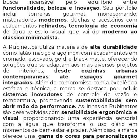
busca incansável pelo equilíbrio entre
funcionalidade, beleza e inovação.
Seu portfólio
inclui torneiras gourmet monocomando,
misturadores
modernos
, duchas e acessórios com
acabamentos
refinados, tecnologia de economia
de água e estilo visual que vai do
moderno ao
clássico minimalista.
A Rubinettos utiliza materiais de
alta durabilidade
como latão maciço e aço inox, com acabamentos em
cromado, escovado, gold e black matte, oferecendo
soluções que se adaptam aos mais diversos projetos
de interiores, d
esde cozinhas urbanas
contemporâneas até espaços gourmet
integrados.
Além do compromisso com a excelência
estética e técnica, a marca se destaca por incluir
sistemas inovadores
de controle de vazão e
temperatura, promovendo
sustentabilidade sem
abrir mão da performance.
As linhas da Rubinettos
são desenvolvidas com
sensibilidade ergonômica e
visual
, proporcionando uma experiência sensorial
com a água que transforma o uso diário em
momentos de bem-estar e prazer. Além disso, a marca
oferece uma
gama de cores para personalização