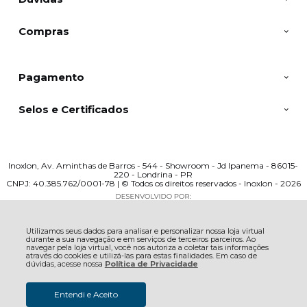
Compras
Pagamento
Selos e Certificados
Inoxlon, Av. Aminthas de Barros - 544 - Showroom - Jd Ipanema - 86015-
220 - Londrina - PR
CNPJ: 40.385.762/0001-78 | © Todos os direitos reservados - Inoxlon - 2026
Utilizamos seus dados para analisar e personalizar nossa loja virtual
durante a sua navegação e em serviços de terceiros parceiros. Ao
navegar pela loja virtual, você nos autoriza a coletar tais informações
através do cookies e utilizá-las para estas finalidades. Em caso de
R$ 1.673,07
dúvidas, acesse nossa
Política de Privacidade
à vista no boleto ou pix
(7% Desconto)
Economize
R$ 125,93
COMPRAR
Entendi e Aceito
R$ 1.709,05