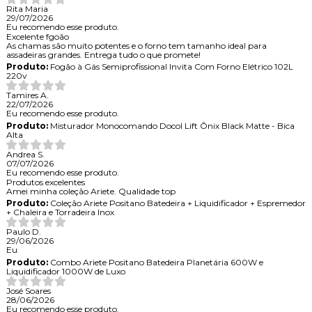
Rita Maria
29/07/2026
Eu recomendo esse produto.
Excelente fgoão
As chamas são muito potentes e o forno tem tamanho ideal para
assadeiras grandes. Entrega tudo o que promete!
Produto:
Fogão à Gás Semiprofissional Invita Com Forno Elétrico 102L
220v
Tamires A.
22/07/2026
Eu recomendo esse produto.
Produto:
Misturador Monocomando Docol Lift Ônix Black Matte - Bica
Alta
Andrea S.
07/07/2026
Eu recomendo esse produto.
Produtos excelentes
Amei minha coleção Ariete. Qualidade top
Produto:
Coleção Ariete Positano Batedeira + Liquidificador + Espremedor
+ Chaleira e Torradeira Inox
Paulo D.
29/06/2026
Eu
Produto:
Combo Ariete Positano Batedeira Planetária 600W e
Liquidificador 1000W de Luxo
José Soares
28/06/2026
Eu recomendo esse produto.