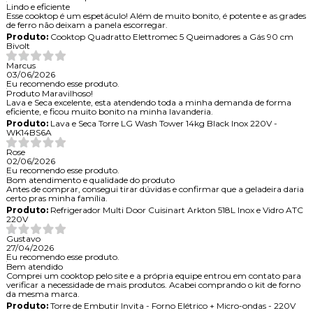
Lindo e eficiente
Esse cooktop é um espetáculo! Além de muito bonito, é potente e as grades
de ferro não deixam a panela escorregar.
Produto:
Cooktop Quadratto Elettromec 5 Queimadores a Gás 90 cm
Bivolt
Marcus
03/06/2026
Eu recomendo esse produto.
Produto Maravilhoso!
Lava e Seca excelente, esta atendendo toda a minha demanda de forma
eficiente, e ficou muito bonito na minha lavanderia.
Produto:
Lava e Seca Torre LG Wash Tower 14kg Black Inox 220V -
WK14BS6A
Rose
02/06/2026
Eu recomendo esse produto.
Bom atendimento e qualidade do produto
Antes de comprar, consegui tirar dúvidas e confirmar que a geladeira daria
certo pras minha família.
Produto:
Refrigerador Multi Door Cuisinart Arkton 518L Inox e Vidro ATC
220V
Gustavo
27/04/2026
Eu recomendo esse produto.
Bem atendido
Comprei um cooktop pelo site e a própria equipe entrou em contato para
verificar a necessidade de mais produtos. Acabei comprando o kit de forno
da mesma marca.
Produto:
Torre de Embutir Invita - Forno Elétrico + Micro-ondas - 220V