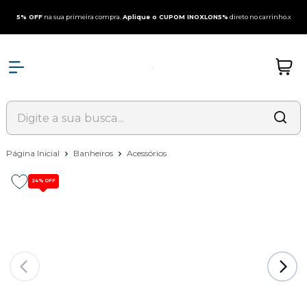
5% OFF
na sua primeira compra.
Aplique o CUPOM INOXLON5%
direto no carrinho.
x
Página Inicial
Banheiros
Acessórios
24%
OFF