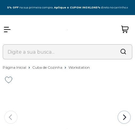
5% OFF
na sua primeira compra.
Aplique o CUPOM INOXLON5%
direto no carrinho.
x
Página Inicial
Cuba de Cozinha
Workstation