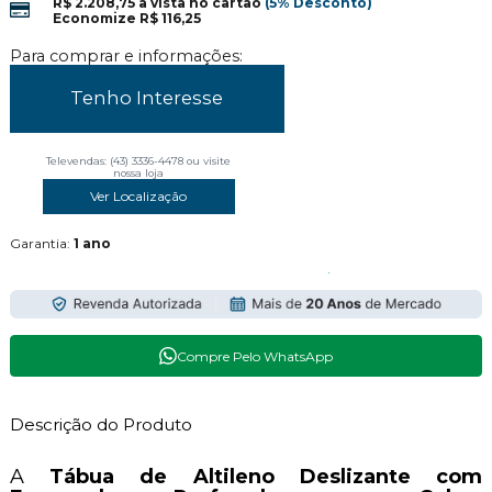
R$ 2.208,75
à vista no cartão
(5% Desconto)
Economize
R$ 116,25
Para comprar e informações:
Tenho Interesse
Televendas: (43) 3336-4478 ou visite
nossa loja
Ver Localização
Garantia:
1 ano
Compre Pelo WhatsApp
Descrição do Produto
A
Tábua de Altileno Deslizante com