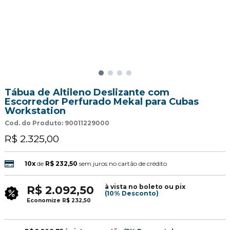
Tábua de Altileno Deslizante com
Escorredor Perfurado Mekal para Cubas
Workstation
Cod. do Produto: 90011229000
R$ 2.325,00
10x
de
R$ 232,50
sem juros no cartão de crédito
à vista no boleto ou pix
R$ 2.092,50
(10% Desconto)
Economize
R$ 232,50