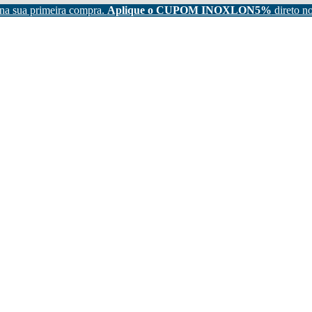
na sua primeira compra.
Aplique o CUPOM INOXLON5%
direto no