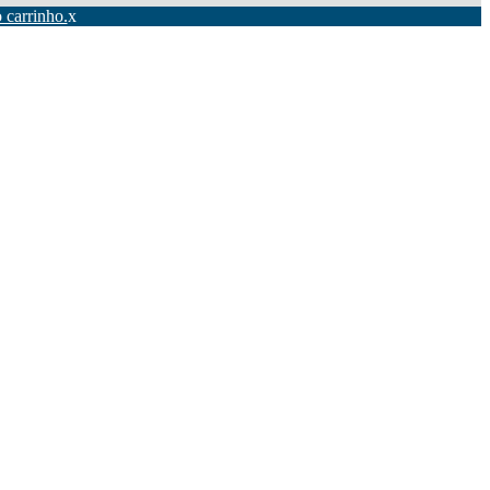
 carrinho.
x