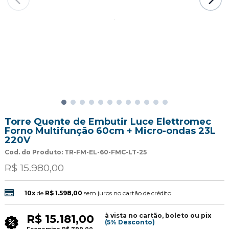
Torre Quente de Embutir Luce Elettromec
Forno Multifunção 60cm + Micro-ondas 23L
220V
Cod. do Produto: TR-FM-EL-60-FMC-LT-25
R$ 15.980,00
10x
de
R$ 1.598,00
sem juros no cartão de crédito
à vista no cartão, boleto ou pix
R$ 15.181,00
(5% Desconto)