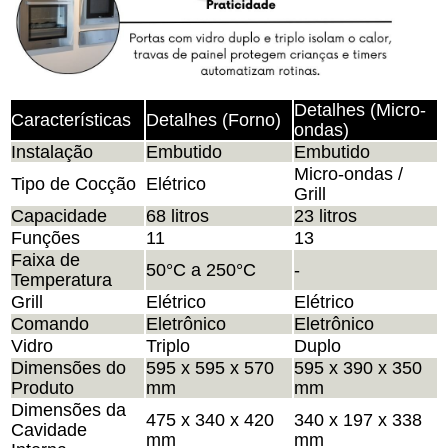
Detalhes (Micro-
Características
Detalhes (Forno)
ondas)
Instalação
Embutido
Embutido
Micro-ondas /
Tipo de Cocção
Elétrico
Grill
Capacidade
68 litros
23 litros
Funções
11
13
Faixa de
50°C a 250°C
-
Temperatura
Grill
Elétrico
Elétrico
Comando
Eletrônico
Eletrônico
Vidro
Triplo
Duplo
Dimensões do
595 x 595 x 570
595 x 390 x 350
Produto
mm
mm
Dimensões da
475 x 340 x 420
340 x 197 x 338
Cavidade
mm
mm