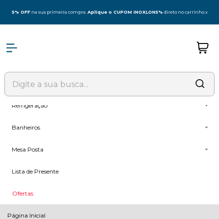
Olá Visitante!
Acesse sua conta e pedidos
5% OFF
na sua primeira compra.
Aplique o CUPOM INOXLON5%
direto no carrinho.
x
Todas as Categorias
Coifas
Fogões & Cooktop
Forno + Microondas
Refrigeração
Banheiros
Mesa Posta
Lista de Presente
Ofertas
Página Inicial