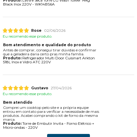
Produto:
Lava e Seca Torre LG Wash Tower 14kg
Black Inox 220V - WK14BS6A
Rose
02/06/2026
Eu recomendo esse produto.
Bom atendimento e qualidade do produto
Antes de comprar, consegui tirar dúvidas e confirmar
que a geladeira daria certo pras minha família.
Produto:
Refrigerador Multi Door Cuisinart Arkton
518L Inox e Vidro ATC 220V
Gustavo
27/04/2026
Eu recomendo esse produto.
Bem atendido
Comprei um cooktop pelo site e a própria equipe
entrou em contato para verificar a necessidade de mais
produtos. Acabei comprando o kit de forno da mesma
marca.
Produto:
Torre de Embutir Invita - Forno Elétrico +
Micro-ondas - 220V