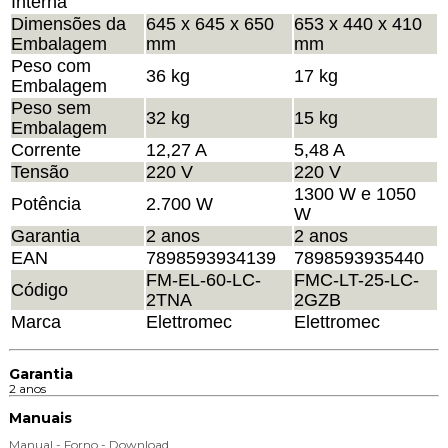
Interna
Dimensões da
645 x 645 x 650
653 x 440 x 410
Embalagem
mm
mm
Peso com
36 kg
17 kg
Embalagem
Peso sem
32 kg
15 kg
Embalagem
Corrente
12,27 A
5,48 A
Tensão
220 V
220 V
1300 W e 1050
Potência
2.700 W
W
Garantia
2 anos
2 anos
EAN
7898593934139
7898593935440
FM-EL-60-LC-
FMC-LT-25-LC-
Código
2TNA
2GZB
Marca
Elettromec
Elettromec
Garantia
2 anos
Manuais
Manual - Forno - Download