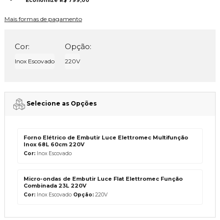
Economize
R$ 799,00
Mais formas de pagamento
Cor:
Opção:
Inox Escovado
220V
Selecione as Opções
Forno Elétrico de Embutir Luce Elettromec Multifunção
Inox 68L 60cm 220V
Cor:
Inox Escovado
Micro-ondas de Embutir Luce Flat Elettromec Função
Combinada 23L 220V
Cor:
Inox Escovado
Opção:
220V