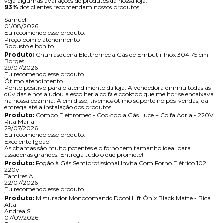
veja algumas avaliações de produtos da nossa loja.
93%
dos clientes recomendam nossos produtos
Samuel
01/08/2026
Eu recomendo esse produto.
Preço bom e atendimento
Robusto e bonito
Produto:
Churrasqueira Elettromec a Gás de Embutir Inox 304 75 cm
Borges
29/07/2026
Eu recomendo esse produto.
Ótimo atendimento
Ponto positivo para o atendimento da loja. A vendedora dirimiu todas as
dúvidas e nos ajudou a escolher a coifa e cooktop que melhor se encaixava
na nossa cozinha. Além disso, tivemos ótimo suporte no pós-vendas, da
entrega até a instalação dos produtos.
Produto:
Combo Elettromec - Cooktop a Gás Luce + Coifa Adria - 220V
Rita Maria
29/07/2026
Eu recomendo esse produto.
Excelente fgoão
As chamas são muito potentes e o forno tem tamanho ideal para
assadeiras grandes. Entrega tudo o que promete!
Produto:
Fogão à Gás Semiprofissional Invita Com Forno Elétrico 102L
220v
Tamires A.
22/07/2026
Eu recomendo esse produto.
Produto:
Misturador Monocomando Docol Lift Ônix Black Matte - Bica
Alta
Andrea S.
07/07/2026