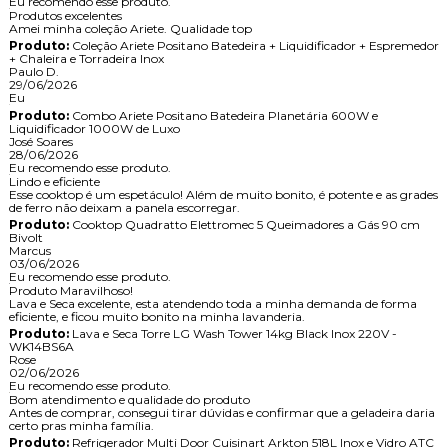
Eu recomendo esse produto.
Produtos excelentes
Amei minha coleção Ariete. Qualidade top
Produto:
Coleção Ariete Positano Batedeira + Liquidificador + Espremedor
+ Chaleira e Torradeira Inox
Paulo D.
29/06/2026
Eu
Produto:
Combo Ariete Positano Batedeira Planetária 600W e
Liquidificador 1000W de Luxo
José Soares
28/06/2026
Eu recomendo esse produto.
Lindo e eficiente
Esse cooktop é um espetáculo! Além de muito bonito, é potente e as grades
de ferro não deixam a panela escorregar.
Produto:
Cooktop Quadratto Elettromec 5 Queimadores a Gás 90 cm
Bivolt
Marcus
03/06/2026
Eu recomendo esse produto.
Produto Maravilhoso!
Lava e Seca excelente, esta atendendo toda a minha demanda de forma
eficiente, e ficou muito bonito na minha lavanderia.
Produto:
Lava e Seca Torre LG Wash Tower 14kg Black Inox 220V -
WK14BS6A
Rose
02/06/2026
Eu recomendo esse produto.
Bom atendimento e qualidade do produto
Antes de comprar, consegui tirar dúvidas e confirmar que a geladeira daria
certo pras minha família.
Produto:
Refrigerador Multi Door Cuisinart Arkton 518L Inox e Vidro ATC