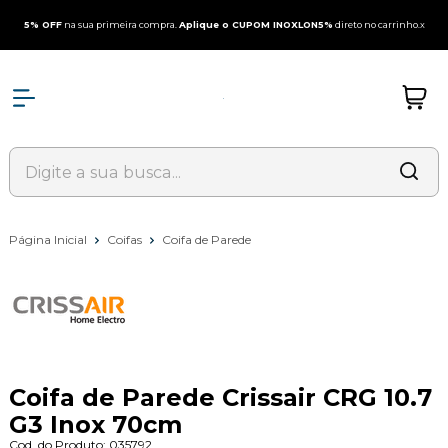
5% OFF
na sua primeira compra.
Aplique o CUPOM INOXLON5%
direto no carrinho.
x
Página Inicial
Coifas
Coifa de Parede
Coifa de Parede Crissair CRG 10.7
G3 Inox 70cm
Cod. do Produto: 035792