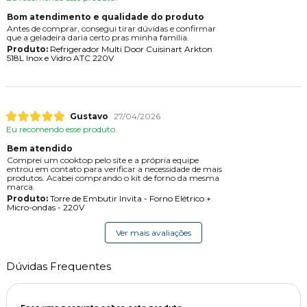
Bom atendimento e qualidade do produto
Antes de comprar, consegui tirar dúvidas e confirmar
que a geladeira daria certo pras minha família.
Produto:
Refrigerador Multi Door Cuisinart Arkton
518L Inox e Vidro ATC 220V
Gustavo
27/04/2026
Eu recomendo esse produto.
Bem atendido
Comprei um cooktop pelo site e a própria equipe
entrou em contato para verificar a necessidade de mais
produtos. Acabei comprando o kit de forno da mesma
marca.
Produto:
Torre de Embutir Invita - Forno Elétrico +
Micro-ondas - 220V
Ver mais avaliações
Dúvidas Frequentes