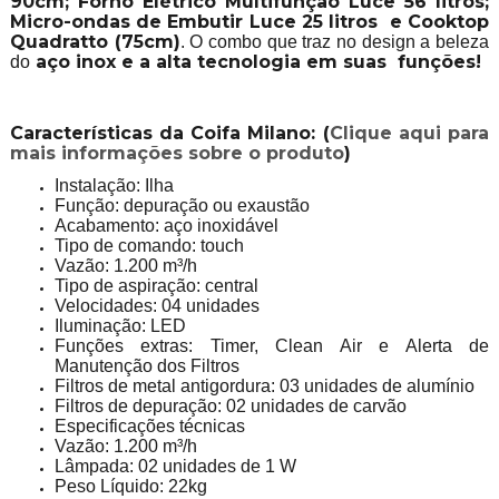
90cm; Forno Elétrico Multifunção Luce 56 litros;
Micro-ondas de Embutir Luce 25 litros e Cooktop
Quadratto (75cm)
. O combo que traz no design a beleza
aço inox e a alta tecnologia em suas funções!
do
Características da Coifa Milano: (
Clique aqui para
mais informações sobre o produto
)
Instalação: Ilha
Função: depuração ou exaustão
Acabamento: aço inoxidável
Tipo de comando: touch
Vazão: 1.200 m³/h
Tipo de aspiração: central
Velocidades: 04 unidades
Iluminação: LED
Funções extras: Timer, Clean Air e Alerta de
Manutenção dos Filtros
Filtros de metal antigordura: 03 unidades de alumínio
Filtros de depuração: 02 unidades de carvão
Especificações técnicas
Vazão: 1.200 m³/h
Lâmpada: 02 unidades de 1 W
Peso Líquido: 22kg