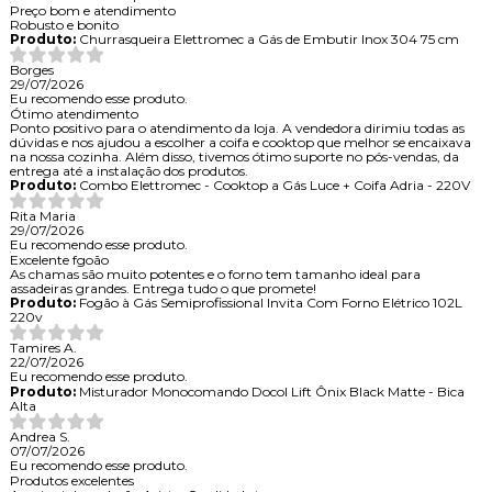
Preço bom e atendimento
Robusto e bonito
Produto:
Churrasqueira Elettromec a Gás de Embutir Inox 304 75 cm
Borges
29/07/2026
Eu recomendo esse produto.
Ótimo atendimento
Ponto positivo para o atendimento da loja. A vendedora dirimiu todas as
dúvidas e nos ajudou a escolher a coifa e cooktop que melhor se encaixava
na nossa cozinha. Além disso, tivemos ótimo suporte no pós-vendas, da
entrega até a instalação dos produtos.
Produto:
Combo Elettromec - Cooktop a Gás Luce + Coifa Adria - 220V
Rita Maria
29/07/2026
Eu recomendo esse produto.
Excelente fgoão
As chamas são muito potentes e o forno tem tamanho ideal para
assadeiras grandes. Entrega tudo o que promete!
Produto:
Fogão à Gás Semiprofissional Invita Com Forno Elétrico 102L
220v
Tamires A.
22/07/2026
Eu recomendo esse produto.
Produto:
Misturador Monocomando Docol Lift Ônix Black Matte - Bica
Alta
Andrea S.
07/07/2026
Eu recomendo esse produto.
Produtos excelentes