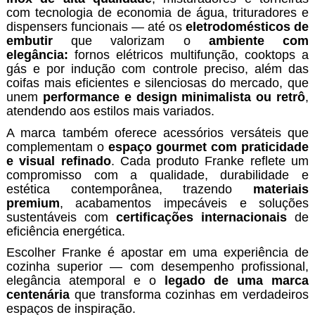
com tecnologia de economia de água, trituradores e
dispensers funcionais — até os
eletrodomésticos de
embutir
que valorizam o
ambiente com
elegância:
fornos elétricos multifunção, cooktops a
gás e por indução com controle preciso, além das
coifas mais eficientes e silenciosas do mercado, que
unem
performance e design
minimalista
ou retrô
,
atendendo aos estilos mais variados.
A marca também oferece acessórios versáteis que
complementam o
espaço gourmet com praticidade
e visual refinado
. Cada produto Franke reflete um
compromisso com a qualidade, durabilidade e
estética contemporânea, trazendo
materiais
premium
, acabamentos impecáveis e soluções
sustentáveis com
certificações internacionais
de
eficiência energética.
Escolher Franke é apostar em uma experiência de
cozinha superior — com desempenho profissional,
elegância atemporal e o
legado de uma marca
centenária
que transforma cozinhas em verdadeiros
espaços de inspiração.