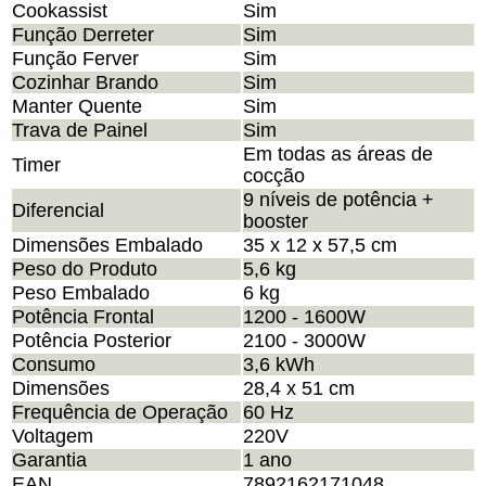
Cookassist
Sim
Função Derreter
Sim
Função Ferver
Sim
Cozinhar Brando
Sim
Manter Quente
Sim
Trava de Painel
Sim
Em todas as áreas de
Timer
cocção
9 níveis de potência +
Diferencial
booster
Dimensões Embalado
35 x 12 x 57,5 cm
Peso do Produto
5,6 kg
Peso Embalado
6 kg
Potência Frontal
1200 - 1600W
Potência Posterior
2100 - 3000W
Consumo
3,6 kWh
Dimensões
28,4 x 51 cm
Frequência de Operação
60 Hz
Voltagem
220V
Garantia
1 ano
EAN
7892162171048