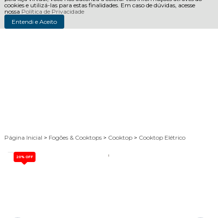
cookies e utilizá-las para estas finalidades. Em caso de dúvidas, acesse
nossa
Política de Privacidade
Entendi e Aceito
Página Inicial
>
Fogões & Cooktops
>
Cooktop
>
Cooktop Elétrico
20%
OFF