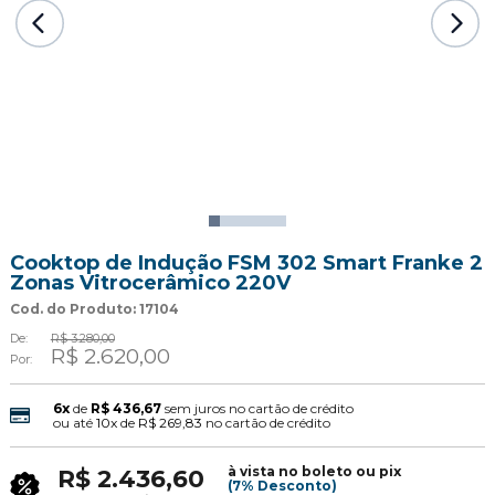
Cooktop de Indução FSM 302 Smart Franke 2
Zonas Vitrocerâmico 220V
Cod. do Produto: 17104
De:
R$ 3.280,00
R$ 2.620,00
Por:
6x
de
R$ 436,67
sem juros no cartão de crédito
ou até
10x
de
R$ 269,83
no cartão de crédito
à vista no boleto ou pix
R$ 2.436,60
(7% Desconto)