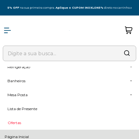
Olá Visitante!
Acesse sua conta e pedidos
5% OFF
na sua primeira compra.
Aplique o CUPOM INOXLON5%
direto no carrinho.
x
Todas as Categorias
Coifas
Fogões & Cooktop
Forno + Microondas
Refrigeração
Banheiros
Mesa Posta
Lista de Presente
Ofertas
Página Inicial