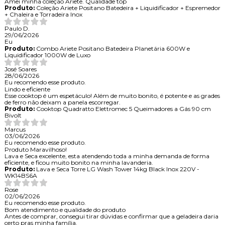
Amei minha coleção Ariete. Qualidade top
Produto:
Coleção Ariete Positano Batedeira + Liquidificador + Espremedor
+ Chaleira e Torradeira Inox
Paulo D.
29/06/2026
Eu
Produto:
Combo Ariete Positano Batedeira Planetária 600W e
Liquidificador 1000W de Luxo
José Soares
28/06/2026
Eu recomendo esse produto.
Lindo e eficiente
Esse cooktop é um espetáculo! Além de muito bonito, é potente e as grades
de ferro não deixam a panela escorregar.
Produto:
Cooktop Quadratto Elettromec 5 Queimadores a Gás 90 cm
Bivolt
Marcus
03/06/2026
Eu recomendo esse produto.
Produto Maravilhoso!
Lava e Seca excelente, esta atendendo toda a minha demanda de forma
eficiente, e ficou muito bonito na minha lavanderia.
Produto:
Lava e Seca Torre LG Wash Tower 14kg Black Inox 220V -
WK14BS6A
Rose
02/06/2026
Eu recomendo esse produto.
Bom atendimento e qualidade do produto
Antes de comprar, consegui tirar dúvidas e confirmar que a geladeira daria
certo pras minha família.