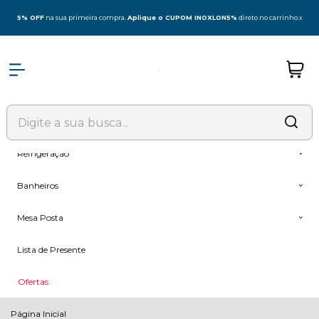
Olá Visitante!
Acesse sua conta e pedidos
5% OFF
na sua primeira compra.
Aplique o CUPOM INOXLON5%
direto no carrinho.
x
Todas as Categorias
Coifas
Fogões & Cooktop
Forno + Microondas
Refrigeração
Banheiros
Mesa Posta
Lista de Presente
Ofertas
Página Inicial