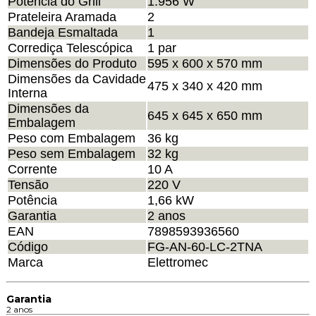
Potência do Grill
1.956 W
Prateleira Aramada
2
Bandeja Esmaltada
1
Corrediça Telescópica
1 par
Dimensões do Produto
595 x 600 x 570 mm
Dimensões da Cavidade
475 x 340 x 420 mm
Interna
Dimensões da
645 x 645 x 650 mm
Embalagem
Peso com Embalagem
36 kg
Peso sem Embalagem
32 kg
Corrente
10 A
Tensão
220 V
Potência
1,66 kW
Garantia
2 anos
EAN
7898593936560
Código
FG-AN-60-LC-2TNA
Marca
Elettromec
Garantia
2 anos