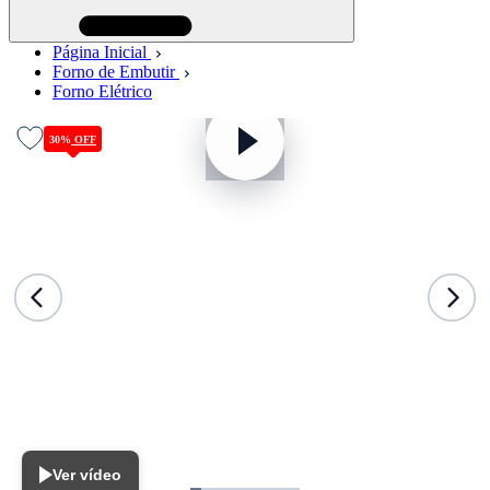
Página Inicial
Forno de Embutir
Forno Elétrico
30%
OFF
Ver vídeo