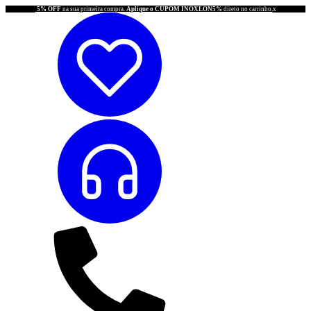
5% OFF
na sua primeira compra.
Aplique o CUPOM INOXLON5%
direto no carrinho.
x