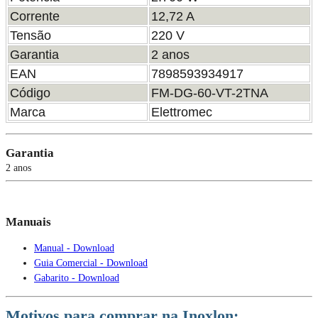
Corrente
12,72 A
Tensão
220 V
Garantia
2 anos
EAN
7898593934917
Código
FM-DG-60-VT-2TNA
Marca
Elettromec
Garantia
2 anos
Manuais
Manual - Download
Guia Comercial - Download
Gabarito - Download
Motivos para comprar na Inoxlon: