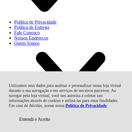
Política de Privacidade
Política de Entrega
Fale Conosco
Nossos Endereços
Quem Somos
Utilizamos seus dados para analisar e personalizar nossa loja virtual
durante a sua navegação e em serviços de terceiros parceiros. Ao
Dúvidas
navegar pela loja virtual, você nos autoriza a coletar tais
informações através do cookies e utilizá-las para estas finalidades.
Em caso de dúvidas, acesse nossa
Política de Privacidade
Troca, Devolução, Garantia
R$ 11.960,50
à vista no cartão, boleto
COMPRAR
ou pix
Entendi e Aceito
(5% Desconto)
Economize
R$ 629,50