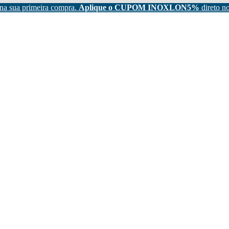
na sua primeira compra.
Aplique o CUPOM INOXLON5%
direto no