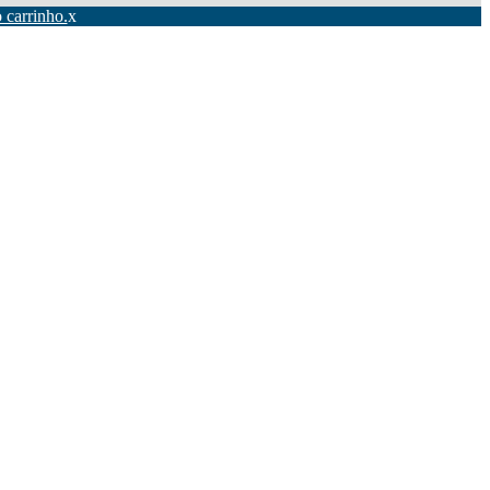
 carrinho.
x