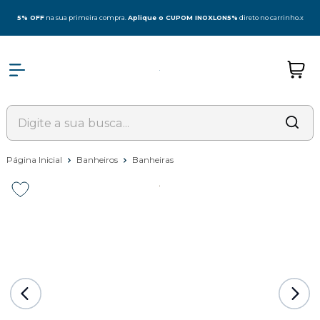
5% OFF
na sua primeira compra.
Aplique o CUPOM INOXLON5%
direto no carrinho.
x
Página Inicial
Banheiros
Banheiras