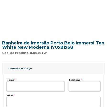
Banheira de Imersão Porto Belo Immersi Tan
White New Moderna 170x81x68
Cod. do Produto: IM1030TW
Consulte o Preço
Nome
*
:
Telefone
*
:
Email
*
: