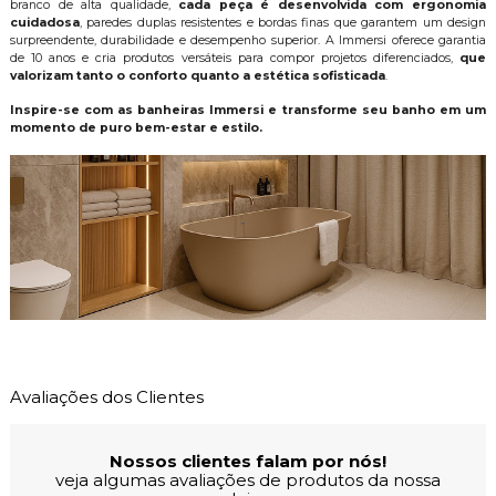
branco de alta qualidade,
cada peça é desenvolvida com ergonomia
cuidadosa
, paredes duplas resistentes e bordas finas que garantem um design
surpreendente, durabilidade e desempenho superior. A Immersi oferece garantia
de 10 anos e cria produtos versáteis para compor projetos diferenciados,
que
valorizam tanto o conforto quanto a estética sofisticada
.
Inspire-se com as banheiras Immersi e transforme seu banho em um
momento de puro bem-estar e estilo.
Avaliações dos Clientes
Nossos clientes falam por nós!
veja algumas avaliações de produtos da nossa