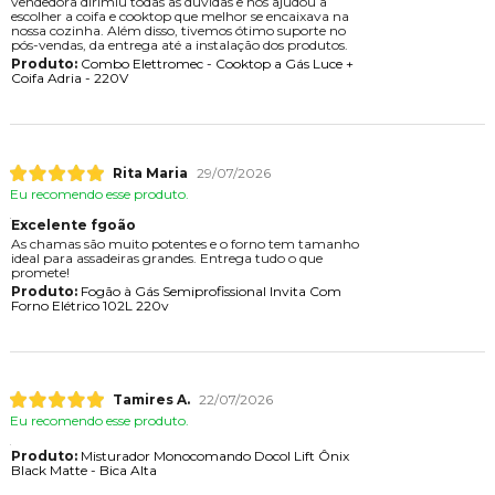
vendedora dirimiu todas as dúvidas e nos ajudou a
escolher a coifa e cooktop que melhor se encaixava na
nossa cozinha. Além disso, tivemos ótimo suporte no
pós-vendas, da entrega até a instalação dos produtos.
Produto:
Combo Elettromec - Cooktop a Gás Luce +
Coifa Adria - 220V
Rita Maria
29/07/2026
Eu recomendo esse produto.
Excelente fgoão
As chamas são muito potentes e o forno tem tamanho
ideal para assadeiras grandes. Entrega tudo o que
promete!
Produto:
Fogão à Gás Semiprofissional Invita Com
Forno Elétrico 102L 220v
Tamires A.
22/07/2026
Eu recomendo esse produto.
Produto:
Misturador Monocomando Docol Lift Ônix
Black Matte - Bica Alta