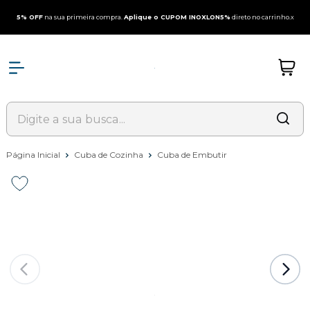
5% OFF
na sua primeira compra.
Aplique o CUPOM INOXLON5%
direto no carrinho.
x
Página Inicial
Cuba de Cozinha
Cuba de Embutir