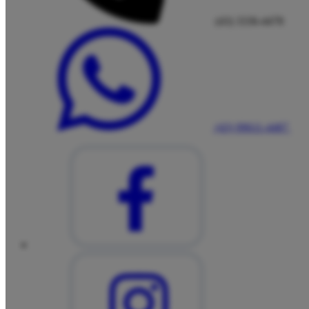
(43) 3336-4478
(43) 99611-4487