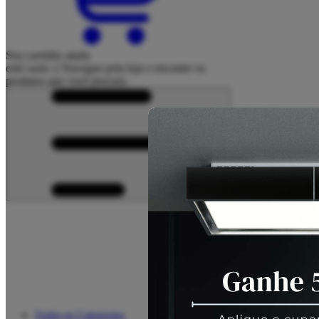
Seu carrinho ainda
está vazio :(
Navegue pela loja e encontre os
produtos que você procura.
Todas as Categorias