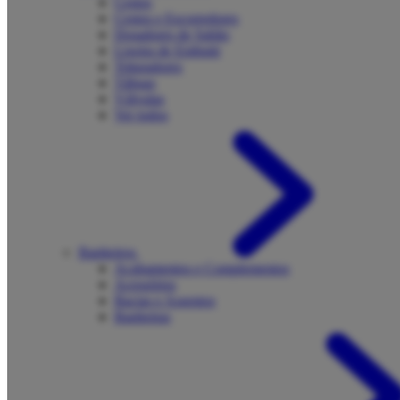
Cestos
Cestos e Escorredores
Dosadores de Sabão
Lixeira de Embutir
Trituradores
Tábuas
Válvulas
Ver todos
Banheiros
Acabamentos e Complementos
Acessórios
Bacias e Assentos
Banheiras