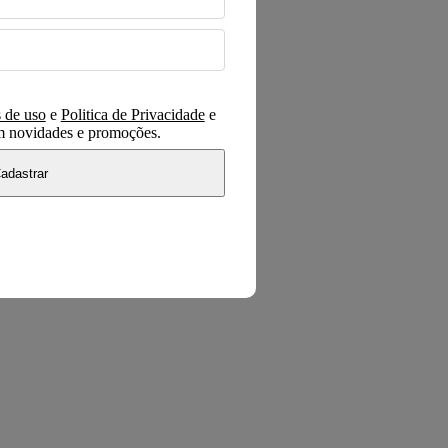
 de uso
e
Politica de Privacidade
e
om novidades e promoções.
adastrar