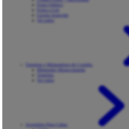
Forno Elétrico
Forno a Gás
Gaveta Aquecida
Ver todos
Torneiras e Misturadores de Cozinha
Misturador Monocomando
Torneiras
Ver todos
Acessórios Para Cubas