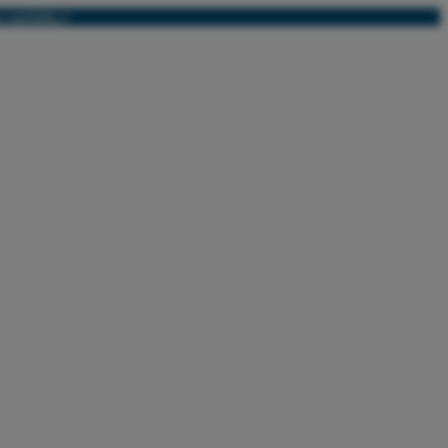
 carrinho.
x