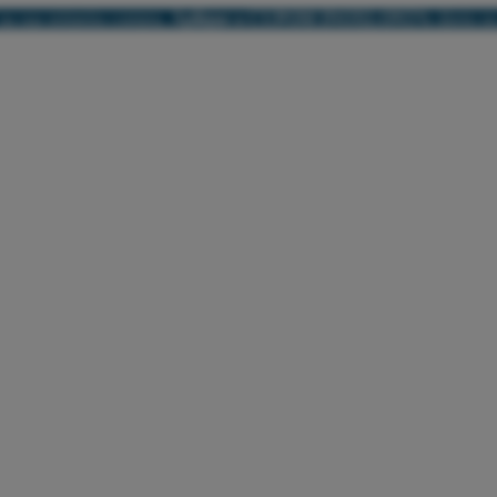
na sua primeira compra.
Aplique o CUPOM INOXLON5%
direto no