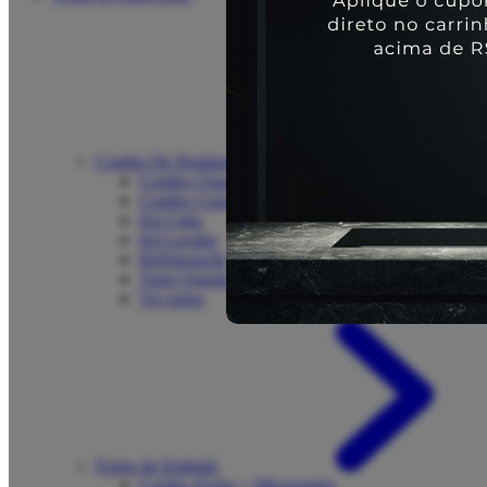
Combo De Produtos
Combo Churrasco
Combo Cozinha
Kit Cuba
Kit Lavabo
Refrigeração
Torre Quente
Ver todos
Forno de Embutir
Combo Forno + Microondas