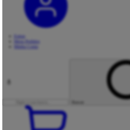
Entrar
Meus
Pedidos
Minha
Conta
Buscar