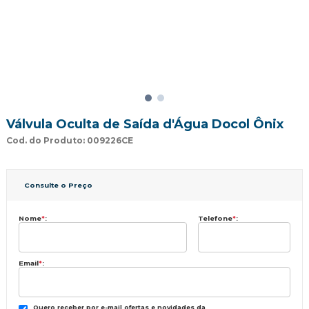
Válvula Oculta de Saída d'Água Docol Ônix
Cod. do Produto: 009226CE
Consulte o Preço
Nome
*
:
Telefone
*
:
Email
*
:
Quero receber por e-mail ofertas e novidades da