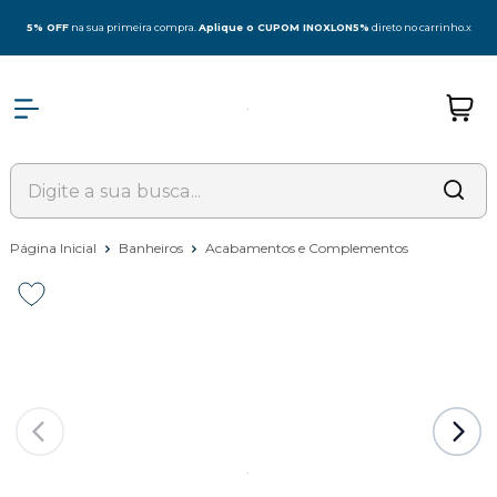
5% OFF
na sua primeira compra.
Aplique o CUPOM INOXLON5%
direto no carrinho.
x
Página Inicial
Banheiros
Acabamentos e Complementos