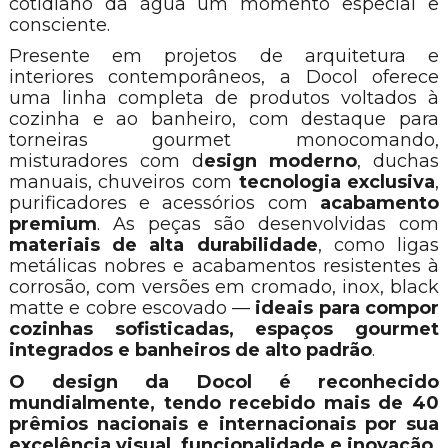
cotidiano da água um momento especial e
consciente.
Presente em projetos de arquitetura e
interiores contemporâneos, a Docol oferece
uma linha completa de produtos voltados à
cozinha e ao banheiro, com destaque para
torneiras gourmet monocomando,
misturadores com d
esign moderno
, duchas
manuais, chuveiros com
tecnologia exclusiva
,
purificadores e acessórios com
acabamento
premium
. As peças são desenvolvidas com
materiais de alta durabilidade
, como ligas
metálicas nobres e acabamentos resistentes à
corrosão, com versões em cromado, inox, black
matte e cobre escovado —
ideais para compor
cozinhas sofisticadas, espaços gourmet
integrados e banheiros de alto padrão
.
O design da Docol é reconhecido
mundialmente, tendo recebido mais de 40
prêmios nacionais e internacionais por sua
excelência visual, funcionalidade e inovação.