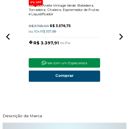
5% OFF
e de
Combo Ariete Vintage Verde: Batedeira,
Dispen
e Forno
Torradeira, Chaleira, Espremedor de Frutas
Built-
e Liquidificador
R$ 3.765,00
R$ 3.576,75
R$ 15
ou 10x R$ 357,68
ou 10x
R$ 3.397,91
R$
no Pix
Fale com um Especialista
Comprar
Descrição da Marca