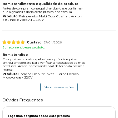
Bom atendimento e qualidade do produto
Antes de comprar, consegui tirar dúvidas e confirmar
que a geladeira daria certo pras minha família.
Produto:
Refrigerador Multi Door Cuisinart Arkton
518L Inox e Vidro ATC 220V
Gustavo
27/04/2026
Eu recomendo esse produto.
Bem atendido
Comprei um cooktop pelo site e a própria equipe
entrou em contato para verificar a necessidade de mais
produtos. Acabei comprando o kit de forno da mesma
marca.
Produto:
Torre de Embutir Invita - Forno Elétrico +
Micro-ondas - 220V
Ver mais avaliações
Dúvidas Frequentes
Faça uma pergunta sobre este produto